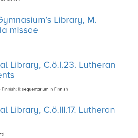
Gymnasium’s Library, M.
ia missae
al Library, C.ö.I.23. Lutheran
ents
 Finnish; II: sequentarium in Finnish
l Library, C.ö.III.17. Lutheran
ti