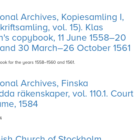
onal Archives, Kopiesamling I,
skriftsamling, vol. 15). Klas
n's copybook, 11 June 1558–20
 and 30 March–26 October 1561
ook for the
years 1558–1560 and 1561.
onal Archives, Finska
da räkenskaper, vol. 110.1. Court
äme, 1584
4
ish Church of Stockholm,