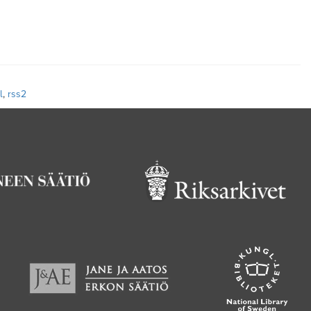
l
,
rss2