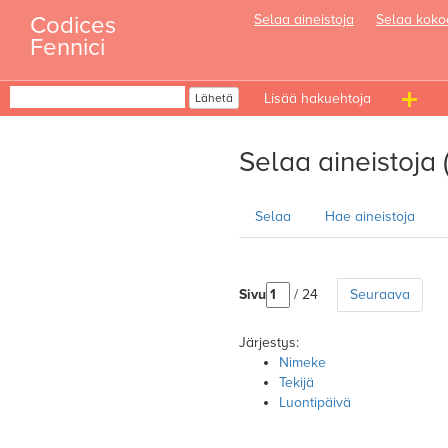
Skip
Codices
Selaa aineistoja
Selaa koko
to
Fennici
content
Haku
Lähetä
T
n
Selaa aineistoja
Selaa
Hae aineistoja
Sivu
/ 24
Seuraava
Järjestys:
Nimeke
Tekijä
Luontipäivä