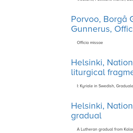
Porvoo, Borgå 
Gunnerus, Offic
Officia missae
Helsinki, Nation
liturgical fragm
I: Kyriale in Swedish, Graduale
Helsinki, Nationa
gradual
A Lutheran gradual from Kalan