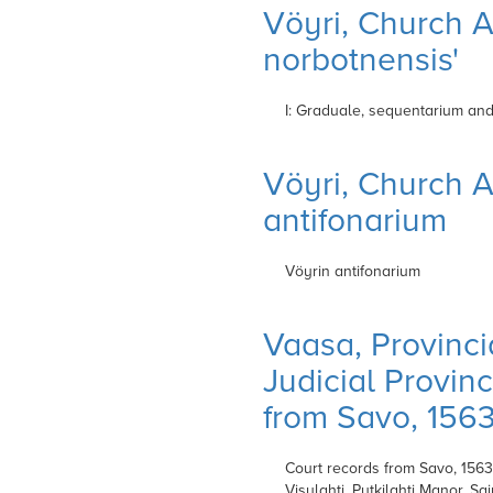
Vöyri, Church Ar
norbotnensis'
I: Graduale, sequentarium and
Vöyri, Church Ar
antifonarium
Vöyrin antifonarium
Vaasa, Provinci
Judicial Provin
from Savo, 156
Court records from Savo, 1563
Visulahti, Putkilahti Manor, Sai