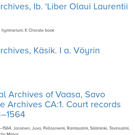
chives, Ib. 'Liber Olaui Laurentii
 hymnarium; II: Chorale book
chives, Käsik. I a. Vöyrin
al Archives of Vaasa, Savo
ce Archives CA:1. Court records
3–1564
–1564, Joroinen, Juva, Pellosniemi, Rantasalmi, Sääminki, Tavinsalmi,
rila Manor.