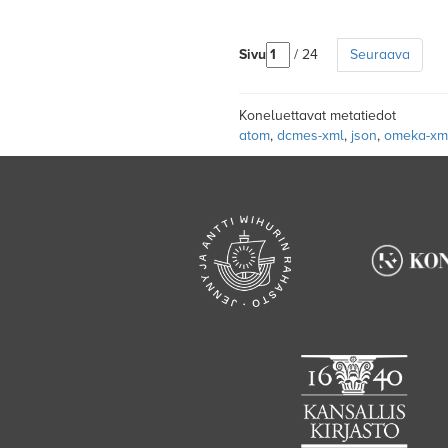
Sivu
/ 24
Seuraava
Koneluettavat metatiedot
atom
,
dcmes-xml
,
json
,
omeka-xm