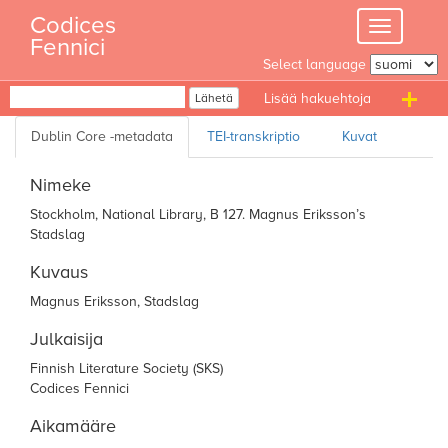
Skip
Codices
Toggle
to
Fennici
navigation
content
Select language
Haku
Lähetä
T
n
Nimeke
Stockholm, National Library, B 127. Magnus Eriksson’s
Stadslag
Kuvaus
Magnus Eriksson, Stadslag
Julkaisija
Finnish Literature Society (SKS)
Codices Fennici
Aikamääre