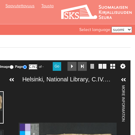
Saavutettavuus
Tausta
Select language
Go
Image
Page
of -
Helsinki, National Library, C.IV.24. Psalter
MORE INFORMATION