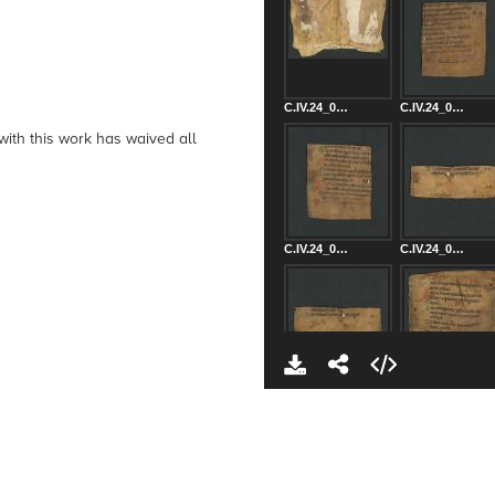
C.IV.24_0002_Inner_covers.jpg
C.IV.24_0003_1r.jpg
with this work has waived all
C.IV.24_0004_1v.jpg
C.IV.24_0005_2r.jpg
C.IV.24_0006_2v.jpg
C.IV.24_0007_3r.jpg