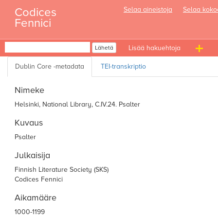
Skip
Codices
Selaa aineistoja
Selaa koko
to
Fennici
content
Haku
Lähetä
T
n
Nimeke
Helsinki, National Library, C.IV.24. Psalter
Kuvaus
Psalter
Julkaisija
Finnish Literature Society (SKS)
Codices Fennici
Aikamääre
1000-1199