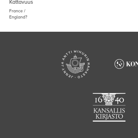
Kattavuus
France /
England?