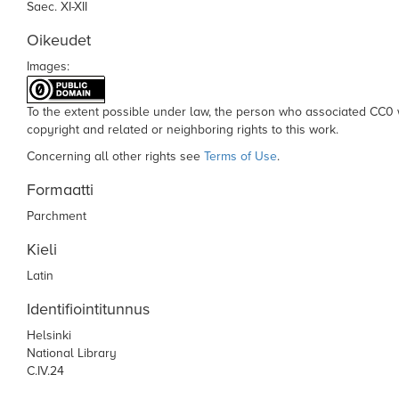
Saec. XI-XII
Oikeudet
Images:
To the extent possible under law,
the person who associated CC0
copyright and related or neighboring rights to this work.
Concerning all other rights see
Terms of Use
.
Formaatti
Parchment
Kieli
Latin
Identifiointitunnus
Helsinki
National Library
C.IV.24