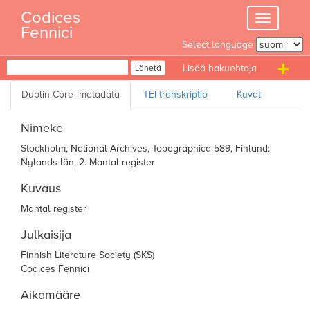
Skip
Codices
Toggle
to
Fennici
navigation
content
Select language
Haku
Lähetä
T
n
Nimeke
Stockholm, National Archives, Topographica 589, Finland:
Nylands län, 2. Mantal register
Kuvaus
Mantal register
Julkaisija
Finnish Literature Society (SKS)
Codices Fennici
Aikamääre