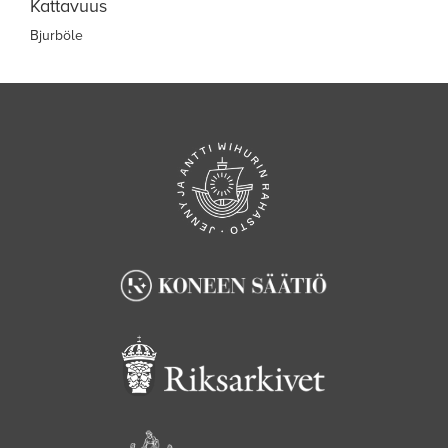
Kattavuus
Bjurböle